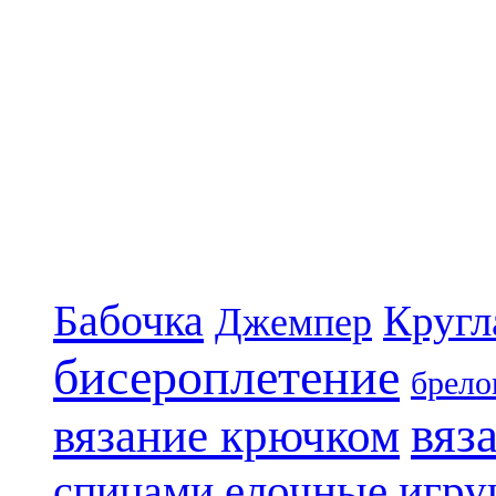
Бабочка
Кругл
Джемпер
бисероплетение
брело
вяз
вязание крючком
елочные игр
спицами