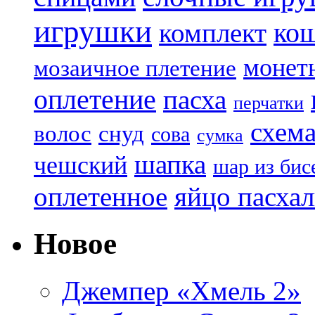
игрушки
ко
комплект
монет
мозаичное плетение
оплетение
пасха
перчатки
схем
волос
снуд
сова
сумка
шапка
чешский
шар из бис
яйцо пасха
оплетенное
Новое
Джемпер «Хмель 2»