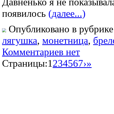
Давненько я не показывала
появилось
(далее...)
Опубликовано в рубрик
лягушка
,
монетница
,
брел
Комментариев нет
Страницы:
1
2
3
4
5
6
7
›
»