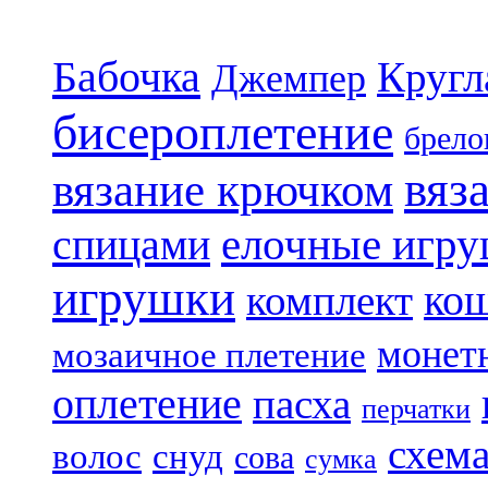
Бабочка
Кругл
Джемпер
бисероплетение
брело
вяз
вязание крючком
елочные игр
спицами
игрушки
ко
комплект
монет
мозаичное плетение
оплетение
пасха
перчатки
схем
волос
снуд
сова
сумка