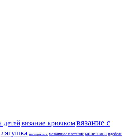
вязание с
я детей
вязание крючком
лягушка
монетница
мозаичное плетение
ндебеле
мастер-класс