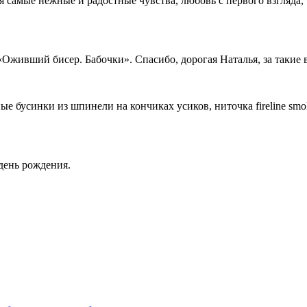
 самые нежные и радостные чувства, любовь с первого взгляда, т
«Оживший бисер. Бабочки». Спасибо, дорогая Наталья, за такие
еные бусинки из шпинели на кончиках усиков, ниточка fireline sm
день рождения.