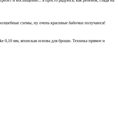
репет и восхищение... я просто радуюсь, как ребенок, глядя на
 волшебные схемы, ну очень красивые бабочки получаюся!
oke 0,10 мм, японская основа для броши. Техника прямое и