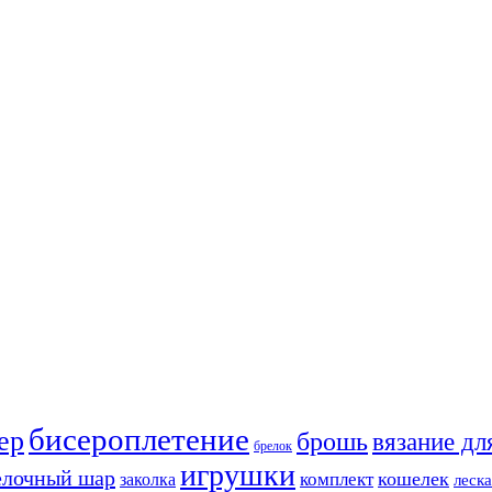
бисероплетение
ер
брошь
вязание дл
брелок
игрушки
елочный шар
кошелек
комплект
заколка
леска