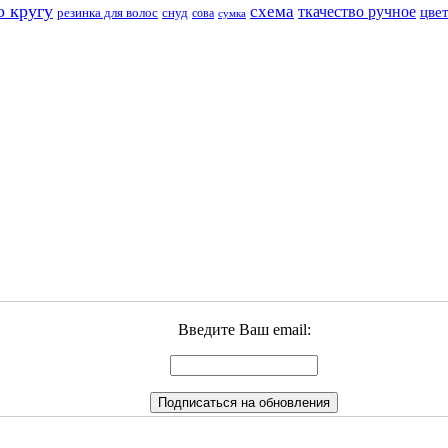
о кругу
схема
ткачество ручное
цве
резинка для волос
снуд
сова
сумка
Введите Ваш email: