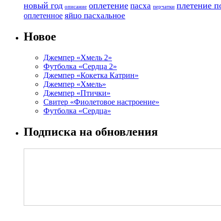
новый год
оплетение
плетение п
пасха
описание
перчатки
яйцо пасхальное
оплетенное
Новое
Джемпер «Хмель 2»
Футболка «Сердца 2»
Джемпер «Кокетка Катрин»
Джемпер «Хмель»
Джемпер «Птички»
Свитер «Фиолетовое настроение»
Футболка «Сердца»
Подписка на обновления