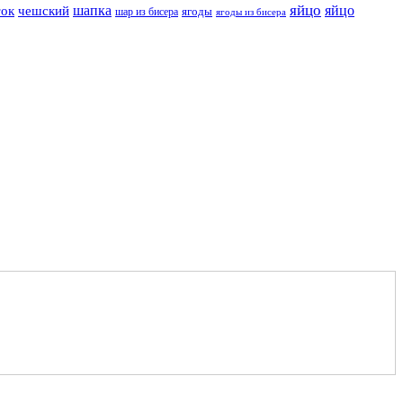
яйцо
шапка
яйцо
ток
чешский
ягоды
шар из бисера
ягоды из бисера