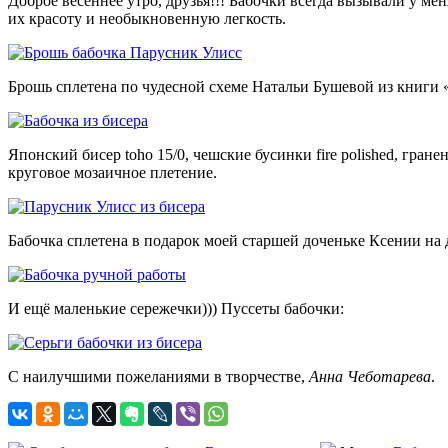
Доброе весеннее утро, друзья!!! Бабочки всегда
вызывали у меня
их красоту и необыкновенную легкость.
Брошь сплетена по чудесной схеме Натальи Бушевой из книги 
Японский бисер toho 15/0, чешские бусинки fire polished, гран
круговое мозаичное плетение.
Бабочка сплетена в подарок моей старшей доченьке Ксении на 
И ещё маленькие сережечки))) Пуссеты бабочки:
С наилучшими пожеланиями в творчестве,
Анна Чеботарева
.