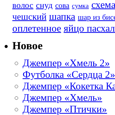
схем
волос
снуд
сова
сумка
шапка
чешский
шар из бис
яйцо пасха
оплетенное
Новое
Джемпер «Хмель 2»
Футболка «Сердца 2
Джемпер «Кокетка К
Джемпер «Хмель»
Джемпер «Птички»