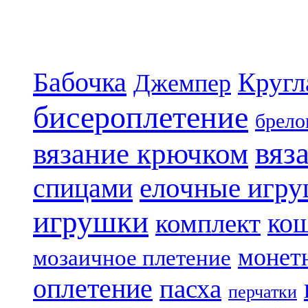
Бабочка
Кругл
Джемпер
бисероплетение
брело
вяз
вязание крючком
елочные игр
спицами
игрушки
ко
комплект
монет
мозаичное плетение
оплетение
пасха
перчатки