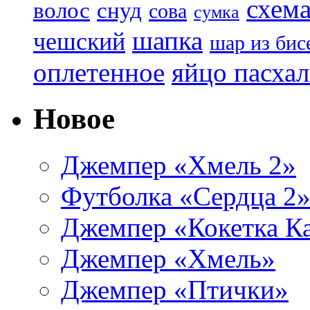
схем
волос
снуд
сова
сумка
шапка
чешский
шар из бис
яйцо пасха
оплетенное
Новое
Джемпер «Хмель 2»
Футболка «Сердца 2
Джемпер «Кокетка К
Джемпер «Хмель»
Джемпер «Птички»