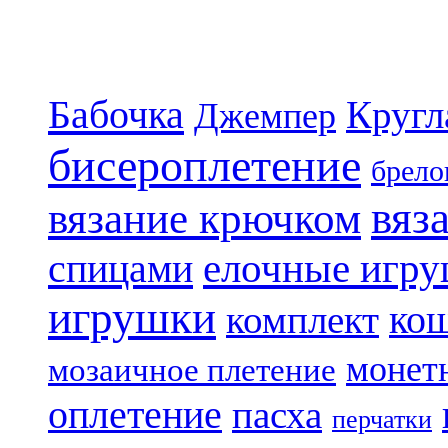
Бабочка
Кругл
Джемпер
бисероплетение
брело
вяз
вязание крючком
елочные игр
спицами
игрушки
ко
комплект
монет
мозаичное плетение
оплетение
пасха
перчатки