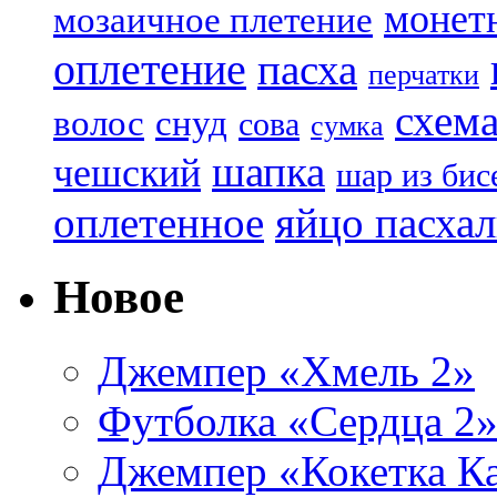
монет
мозаичное плетение
оплетение
пасха
перчатки
схем
волос
снуд
сова
сумка
шапка
чешский
шар из бис
яйцо пасха
оплетенное
Новое
Джемпер «Хмель 2»
Футболка «Сердца 2
Джемпер «Кокетка К