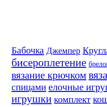
Бабочка
Кругл
Джемпер
бисероплетение
брело
вяз
вязание крючком
елочные игр
спицами
игрушки
ко
комплект