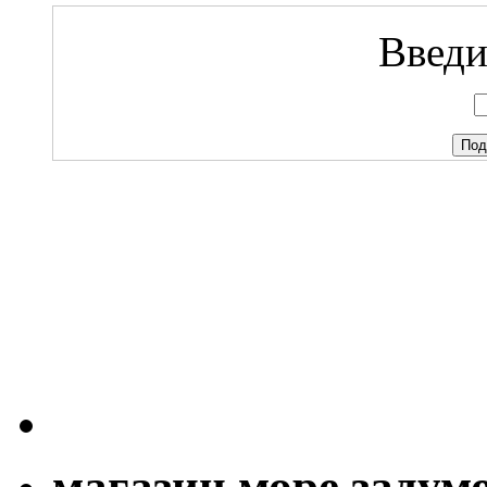
Введи
магазин море задум