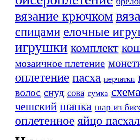
брело
вяз
вязание крючком
елочные игр
спицами
игрушки
ко
комплект
монет
мозаичное плетение
оплетение
пасха
перчатки
схем
волос
снуд
сова
сумка
шапка
чешский
шар из бис
яйцо пасха
оплетенное