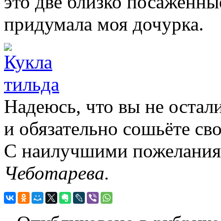
это две близко посаженны
придумала моя дочурка.
Надеюсь, что вы не оста
и обязательно сошьёте св
С наилучшими пожеланиям
Чеботарева.