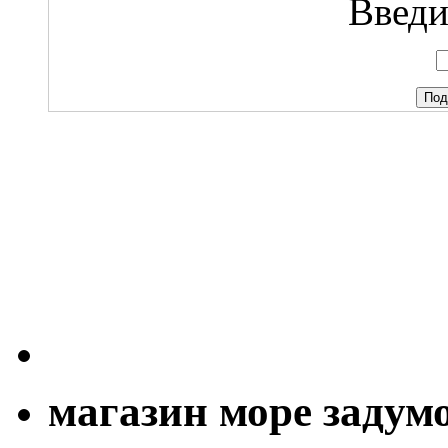
Введи
магазин море задум