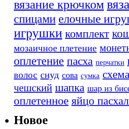
вяз
вязание крючком
елочные игр
спицами
игрушки
ко
комплект
монет
мозаичное плетение
оплетение
пасха
перчатки
схем
волос
снуд
сова
сумка
шапка
чешский
шар из бис
яйцо пасха
оплетенное
Новое