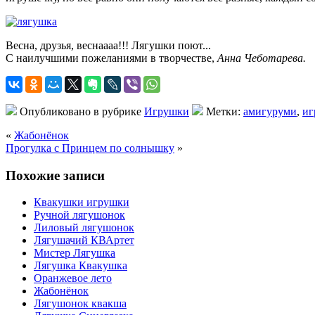
Весна, друзья, веснаааа!!! Лягушки поют...
С наилучшими пожеланиями в творчестве,
Анна Чеботарева.
Опубликовано в рубрике
Игрушки
Метки:
амигуруми
,
иг
«
Жабонёнок
Прогулка с Принцем по солнышку
»
Похожие записи
Квакушки игрушки
Ручной лягушонок
Лиловый лягушонок
Лягушачий КВАртет
Мистер Лягушка
Лягушка Квакушка
Оранжевое лето
Жабонёнок
Лягушонок квакша