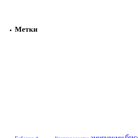
Метки
бис
амигуруми