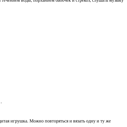
течением воды, порханием бабочек и стрекоз, слушать музыку
…
дитая игрушка. Можно повторяться и вязать одну и ту же