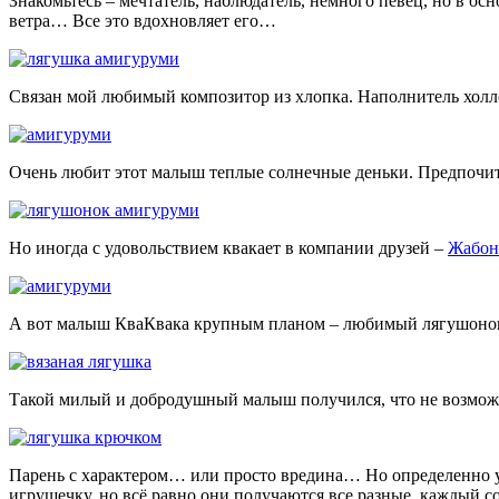
Знакомьтесь – мечтатель, наблюдатель, немного певец, но в ос
ветра… Все это вдохновляет его…
Связан мой любимый композитор из хлопка. Наполнитель холл
Очень любит этот малыш теплые солнечные деньки. Предпочи
Но иногда с удовольствием квакает в компании друзей –
Жабон
А вот малыш КваКвака крупным планом – любимый лягушонок
Такой милый и добродушный малыш получился, что не возможн
Парень с характером… или просто вредина… Но определенно у н
игрушечку, но всё равно они получаются все разные, каждый