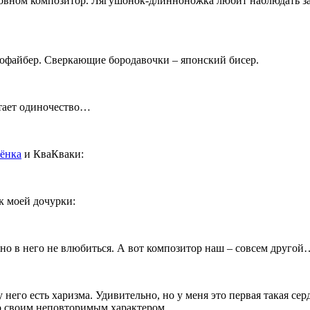
новном композитор.
Лягушонок-длинноножка любит наблюдать за 
офайбер. Сверкающие бородавочки – японский бисер.
тает одиночество…
ёнка
и КваКваки:
 моей дочурки:
о в него не влюбиться. А вот композитор наш – совсем другой
его есть харизма. Удивительно, но у меня это первая такая сер
 со своим неповторимым характером…