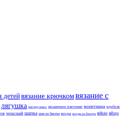
вязание с
я детей
вязание крючком
лягушка
монетница
мозаичное плетение
ндебеле
мастер-класс
яйцо
шапка
яйцо
ток
чешский
ягоды
шар из бисера
ягоды из бисера