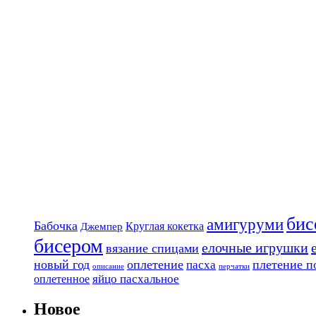
бис
амигуруми
Бабочка
Круглая кокетка
Джемпер
бисером
елочные игрушки
вязание спицами
новый год
оплетение
плетение п
пасха
описание
перчатки
яйцо пасхальное
оплетенное
Новое