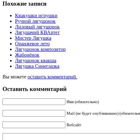
Похожие записи
Квакушки игрушки
Ручной лягушонок
Лиловый лягушонок
Лягушачий КВАртет
Мистер Лягушка
Оранжевое лето
Лягушонок композитор
Жабонёнок
Лягушонок квакша
Лягушка Синеглазка
Вы можете
оставить комментарий.
Оставить комментарий
Имя (обязательно)
Mail (не будет опубликовано) (обязательн
Вебсайт