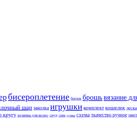
бисероплетение
ер
брошь
вязание дл
брелок
игрушки
елочный шар
кошелек
комплект
заколка
леска
о кругу
схема
ткачество ручное
цве
резинка для волос
снуд
сова
сумка