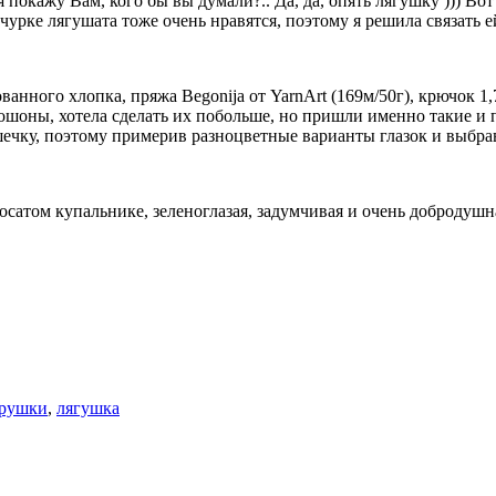
 покажу Вам, кого бы вы думали?..
Да, да, опять лягушку ))) В
чурке лягушата тоже очень нравятся, поэтому я решила связать 
анного хлопка, пряжа Begonija от YarnArt (169м/50г), крючок 1,
абошоны, хотела сделать их побольше, но пришли именно такие 
шечку, поэтому примерив разноцветные варианты глазок и выбра
атом купальнике, зеленоглазая, задумчивая и очень добродушная 
рушки
,
лягушка