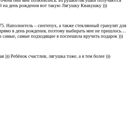
от очень они мне полюбились. Игрушки-лягушки получаются
ей на день рождения вот такую Лягушку Квакушку )))
75. Наполнитель – синтепух, а также стеклянный гранулят для
и прямо в день рождения, поэтому выбирать мне не пришлось…
в самые, самые подходящие я поспешила вручить подарок )))
))) Ребёнок счастлив, лягушка тоже, а я тем более )))