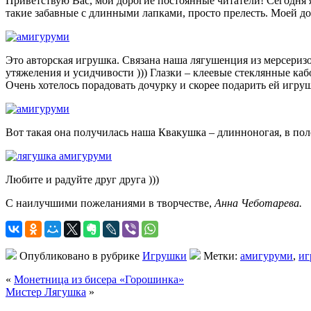
Приветствую Вас, мои дорогие постоянные читатели! Сегодня я
такие забавные с длинными лапками, просто прелесть. Моей до
Это авторская игрушка. Связана наша лягушенция из мерсеризов
утяжеления и усидчивости ))) Глазки – клеевые стеклянные к
Очень хотелось порадовать дочурку и скорее подарить ей игру
Вот такая она получилась наша Квакушка – длинноногая, в полос
Любите и радуйте друг друга )))
С наилучшими пожеланиями в творчестве,
Анна Чеботарева.
Опубликовано в рубрике
Игрушки
Метки:
амигуруми
,
иг
«
Монетница из бисера «Горошинка»
Мистер Лягушка
»