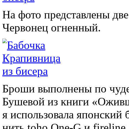
На фото представлены дв
Червонец огненный.
Броши выполнены по чуд
Бушевой из книги «Оживш
я использовала японский б
нить toho One-G и fireline