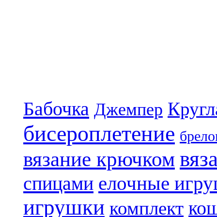
Бабочка
Кругл
Джемпер
бисероплетение
брело
вяз
вязание крючком
елочные игр
спицами
игрушки
ко
комплект