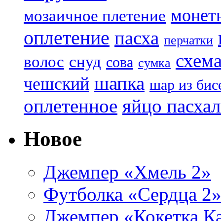
монет
мозаичное плетение
оплетение
пасха
перчатки
схем
волос
снуд
сова
сумка
шапка
чешский
шар из бис
яйцо пасха
оплетенное
Новое
Джемпер «Хмель 2»
Футболка «Сердца 2
Джемпер «Кокетка К