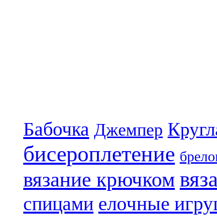
Бабочка
Кругл
Джемпер
бисероплетение
брело
вяз
вязание крючком
елочные игр
спицами