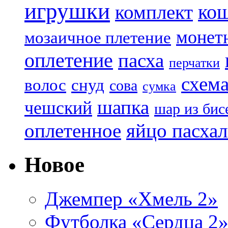
игрушки
ко
комплект
монет
мозаичное плетение
оплетение
пасха
перчатки
схем
волос
снуд
сова
сумка
шапка
чешский
шар из бис
яйцо пасха
оплетенное
Новое
Джемпер «Хмель 2»
Футболка «Сердца 2