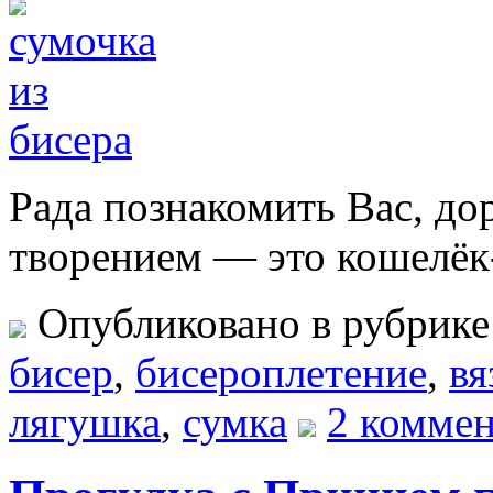
Рада познакомить Вас, до
творением — это кошелё
Опубликовано в рубрик
бисер
,
бисероплетение
,
вя
лягушка
,
сумка
2 комме