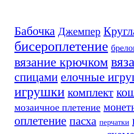
Бабочка
Кругл
Джемпер
бисероплетение
брело
вяз
вязание крючком
елочные игр
спицами
игрушки
ко
комплект
монет
мозаичное плетение
оплетение
пасха
перчатки