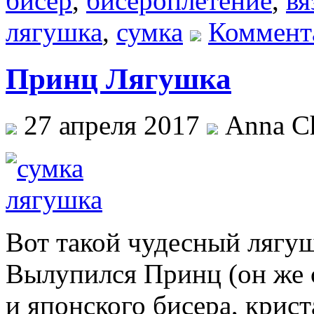
бисер
,
бисероплетение
,
вя
лягушка
,
сумка
Коммент
Принц Лягушка
27 апреля 2017
Anna Ch
Вот такой чудесный лягуш
Вылупился Принц (он же 
и японского бисера, крис