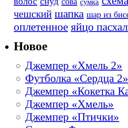
схем
волос
снуд
сова
сумка
шапка
чешский
шар из бис
яйцо пасха
оплетенное
Новое
Джемпер «Хмель 2»
Футболка «Сердца 2
Джемпер «Кокетка К
Джемпер «Хмель»
Джемпер «Птички»