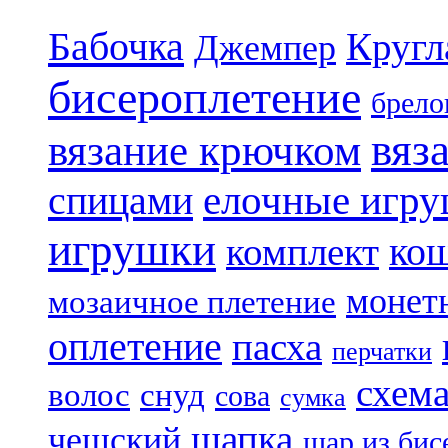
Бабочка
Кругл
Джемпер
бисероплетение
брело
вяз
вязание крючком
елочные игр
спицами
игрушки
ко
комплект
монет
мозаичное плетение
оплетение
пасха
перчатки
схем
волос
снуд
сова
сумка
шапка
чешский
шар из бис