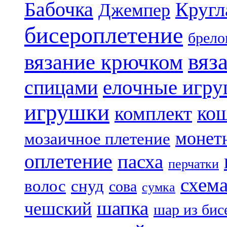
Бабочка
Кругл
Джемпер
бисероплетение
брело
вяз
вязание крючком
елочные игр
спицами
игрушки
ко
комплект
монет
мозаичное плетение
оплетение
пасха
перчатки
схем
волос
снуд
сова
сумка
шапка
чешский
шар из бис