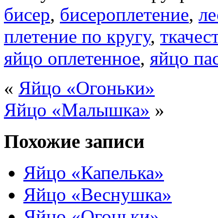
бисер
,
бисероплетение
,
ле
плетение по кругу
,
ткачес
яйцо оплетенное
,
яйцо па
«
Яйцо «Огоньки»
Яйцо «Малышка»
»
Похожие записи
Яйцо «Капелька»
Яйцо «Веснушка»
Яйцо «Огоньки»