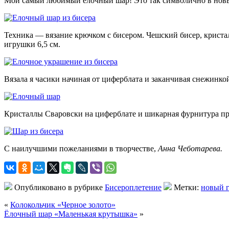
Мой самый любимый елочный шар! Это так символично
в новы
Техника — вязание крючком с бисером. Чешский бисер, крист
игрушки 6,5 см.
Вязала я часики начиная от циферблата и заканчивая снежинко
Кристаллы Сваровски на циферблате и шикарная фурнитура п
С наилучшими пожеланиями в творчестве,
Анна Чеботарева.
Опубликовано в рубрике
Бисероплетение
Метки:
новый 
«
Колокольчик «Черное золото»
Ёлочный шар «Маленькая крутышка»
»