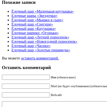
Похожие записи
Ёлочный шар «Маленькая крутышка»
Елочные шары «Звездочки»
Ёлочный шар «Мышки в сыре»
Ёлочный шар «Снегири»
Ёлочный шар «Крутышка»
Ёлочные шарики «Огоньки»
Елочный шар «Летний поросенок»
Елочный шар «Новогодний поросенок»
Елочный шар «Часики»
Елочный шар «Золотые пирамиды»
Вы можете
оставить комментарий.
Оставить комментарий
Имя (обязательно)
Mail (не будет опубликовано) (обязательн
Вебсайт