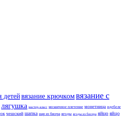
вязание с
я детей
вязание крючком
лягушка
монетница
мозаичное плетение
ндебеле
мастер-класс
яйцо
шапка
яйцо
ток
чешский
ягоды
шар из бисера
ягоды из бисера