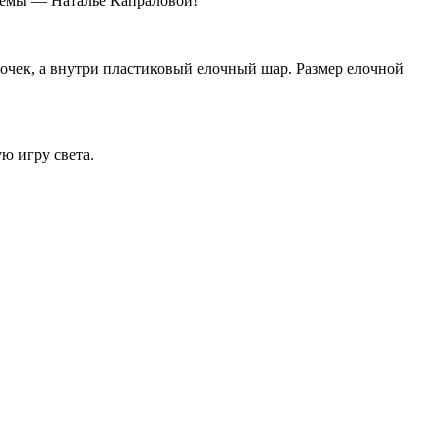
схемы — Наталье Капраловой!
очек, а внутри пластиковый елочный шар. Размер елочной
ю игру света.