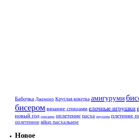
бис
амигуруми
Бабочка
Круглая кокетка
Джемпер
бисером
елочные игрушки
вязание спицами
новый год
оплетение
плетение п
пасха
описание
перчатки
яйцо пасхальное
оплетенное
Новое