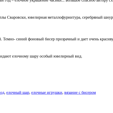
й год – елочное украшение часики... Большое спасибо автору 
аллы Сваровски, ювелирная металлофурнитура, серебряный шнур
й. Темно- синий фоновый бисер прозрачный и дает очень красиву
ридают елочному шару особый ювелирный вид.
год
,
елочный шар
,
елочные игрушки
,
вязание с бисером