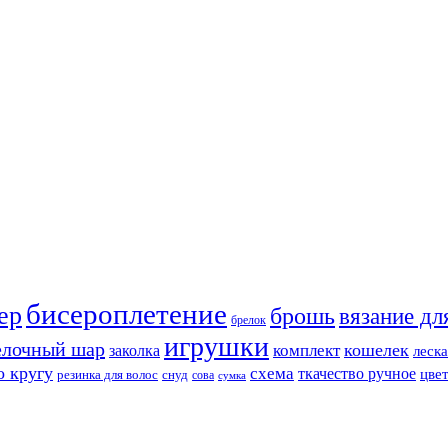
бисероплетение
ер
брошь
вязание дл
брелок
игрушки
елочный шар
кошелек
комплект
заколка
леска
о кругу
схема
ткачество ручное
цве
резинка для волос
снуд
сова
сумка