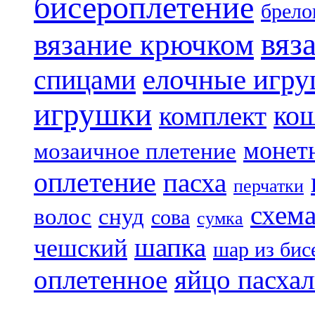
бисероплетение
брело
вяз
вязание крючком
елочные игр
спицами
игрушки
ко
комплект
монет
мозаичное плетение
оплетение
пасха
перчатки
схем
волос
снуд
сова
сумка
шапка
чешский
шар из бис
яйцо пасха
оплетенное