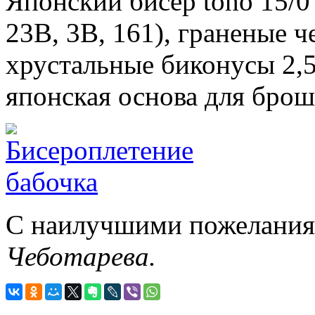
Японский бисер toho 15/0 
23B, 3B, 161), граненые 
хрустальные биконусы 2,5
японская основа для брош
С наилучшими пожеланиям
Чеботарева.