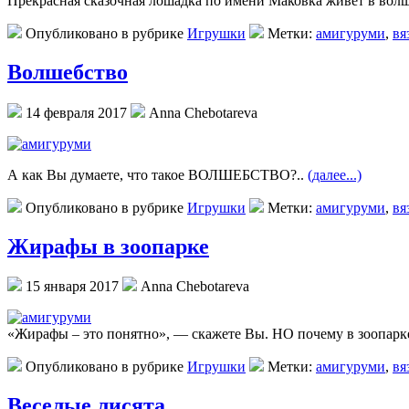
Прекрасная сказочная лошадка по имени Маковка живет в вол
Опубликовано в рубрике
Игрушки
Метки:
амигуруми
,
вя
Волшебство
14 февраля 2017
Anna Chebotareva
А как Вы думаете, что такое ВОЛШЕБСТВО?..
(далее...)
Опубликовано в рубрике
Игрушки
Метки:
амигуруми
,
вя
Жирафы в зоопарке
15 января 2017
Anna Chebotareva
«Жирафы – это понятно», — скажете Вы. НО почему в зоопар
Опубликовано в рубрике
Игрушки
Метки:
амигуруми
,
вя
Веселые лисята