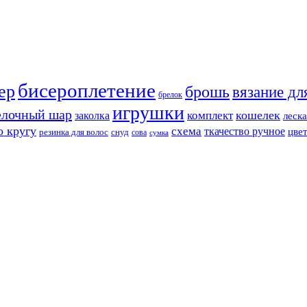
бисероплетение
ер
брошь
вязание дл
брелок
игрушки
елочный шар
кошелек
комплект
заколка
леска
о кругу
схема
ткачество ручное
цве
резинка для волос
снуд
сова
сумка