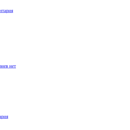
нтария
иев нет
ария