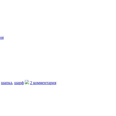
ия
,
шапка
,
шарф
2 комментария