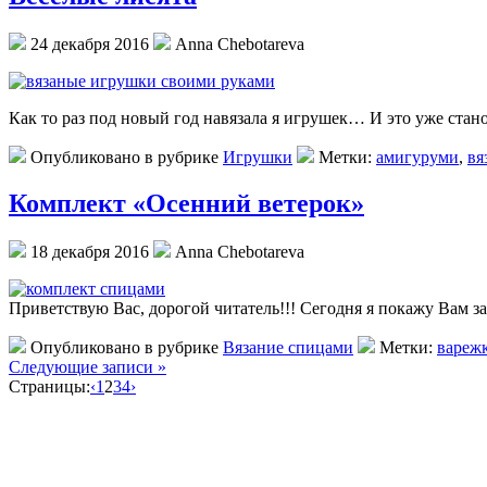
24 декабря 2016
Anna Chebotareva
Как то раз под новый год навязала я игрушек… И это уже стан
Опубликовано в рубрике
Игрушки
Метки:
амигуруми
,
вя
Комплект «Осенний ветерок»
18 декабря 2016
Anna Chebotareva
Приветствую Вас, дорогой читатель!!! Сегодня я покажу Вам 
Опубликовано в рубрике
Вязание спицами
Метки:
вареж
Следующие записи »
Страницы:
‹
1
2
3
4
›