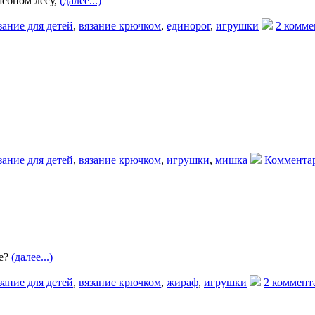
шебном лесу,
(далее...)
зание для детей
,
вязание крючком
,
единорог
,
игрушки
2 комме
зание для детей
,
вязание крючком
,
игрушки
,
мишка
Комментар
ке?
(далее...)
зание для детей
,
вязание крючком
,
жираф
,
игрушки
2 коммент