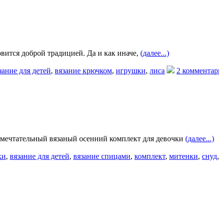
овится доброй традицией. Да и как иначе,
(далее...)
зание для детей
,
вязание крючком
,
игрушки
,
лиса
2 комментар
замечтательный вязаный осенний комплект для девочки
(далее...)
ки
,
вязание для детей
,
вязание спицами
,
комплект
,
митенки
,
снуд